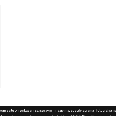
vom sajtu bili prikazani sa ispravnim nazivima, specifikacijama i fotografija