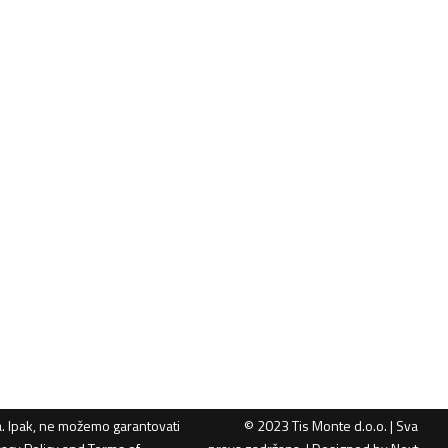
ma. Ipak, ne možemo garantovati
© 2023 Tis Monte d.o.o. | Sva