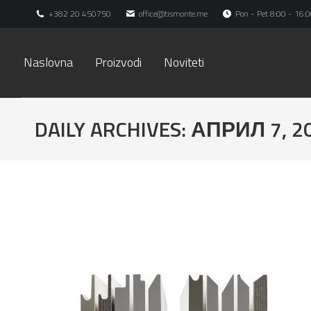
+382 20 450750
office@tismonte.me
Pon - Pet 8:00 - 16:0
Naslovna
Proizvodi
Noviteti
DAILY ARCHIVES:
АПРИЛ 7, 2