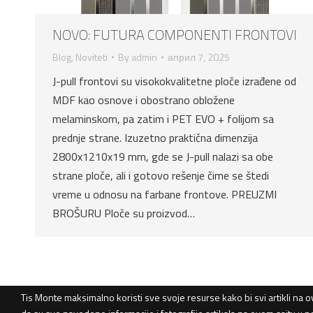
NOVO: FUTURA COMPONENTI FRONTOVI
Blog
,
Noviteti
By
admin
април 7, 2025
J-pull frontovi su visokokvalitetne ploče izrađene od
MDF kao osnove i obostrano obložene
melaminskom, pa zatim i PET EVO + folijom sa
prednje strane. Izuzetno praktična dimenzija
2800x1210x19 mm, gde se J-pull nalazi sa obe
strane ploče, ali i gotovo rešenje čime se štedi
vreme u odnosu na farbane frontove. PREUZMI
BROŠURU Ploče su proizvod…
Tis Monte maksimalno koristi sve svoje resurse kako bi svi artikli na o