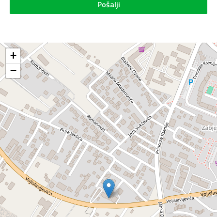
Pošalji
+
−