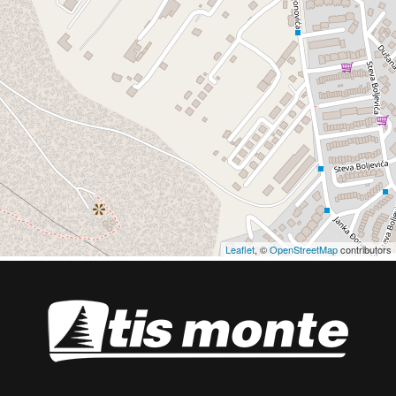
Leaflet
, ©
OpenStreetMap
contributors