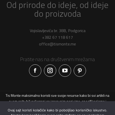
Od prirode do ideje, od ideje
do proizvoda
Vojislavljevića br. 38B, Podgorica
+382 67 118 617
office@tismonte.me
Pratite nas na društvenim mrežama
Facebook
Instagram
YouTube
Pinterest
Tis Monte maksimalno koristi sve svoje resurse kako bi svi artikli na
ovom sajtu bili prikazani sa ispravnim nazivima, specifikacijama i
fotografijama. Ipak, ne možemo garantovati da su sve navedene
Ovaj sajt koristi kolačiće kako bi poboljšao korisničko iskustvo.
informacije i fotografije artikala na ovom sajtu u potpunosti ispravne.