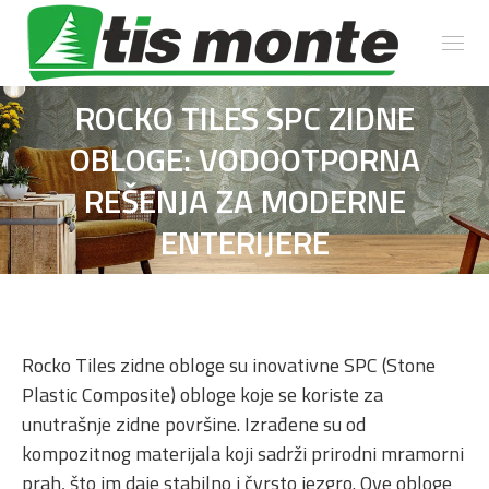
ROCKO TILES SPC ZIDNE
OBLOGE: VODOOTPORNA
You are here:
REŠENJA ZA MODERNE
ENTERIJERE
Rocko Tiles zidne obloge su inovativne SPC (Stone
Plastic Composite) obloge koje se koriste za
unutrašnje zidne površine. Izrađene su od
kompozitnog materijala koji sadrži prirodni mramorni
prah, što im daje stabilno i čvrsto jezgro. Ove obloge