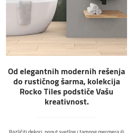
Od elegantnih modernih rešenja
do rustičnog šarma, kolekcija
Rocko Tiles podstiče Vašu
kreativnost.
Različiti dekori, poput svetlog i tamnog mermera ili