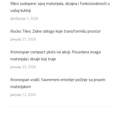
Elleci sudopere: spoj materijala, dizajna i funkcionalnosti u
vašoj kuhinji
фебруар 3, 2026
Rocko Tiles: Zidne obloge koje transformišu prostor
јануар 27, 2026
Kronospan compact ploče na akciji: Pouzdana snaga
materijala i dizajn koji traje
јануар 22, 2026
Kronospan vodič: Savremeni enterijer počinje sa pravim
materijalom
јануар 12, 2026