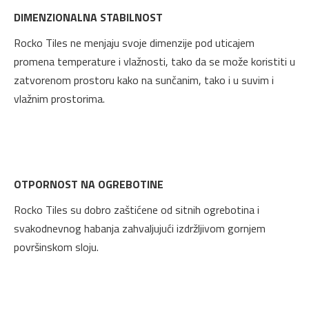
DIMENZIONALNA STABILNOST
Rocko Tiles ne menjaju svoje dimenzije pod uticajem
promena temperature i vlažnosti, tako da se može koristiti u
zatvorenom prostoru kako na sunčanim, tako i u suvim i
vlažnim prostorima.
OTPORNOST NA OGREBOTINE
Rocko Tiles su dobro zaštićene od sitnih ogrebotina i
svakodnevnog habanja zahvaljujući izdržljivom gornjem
površinskom sloju.