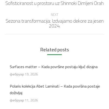
Sofisticiranost u prostoru uz Shinnoki Dimljeni Orah
Previous
post:
NEXT
Sezona transformacija: Izdvajamo dekore za jesen
Next
2024.
post:
Related posts
Surfaces matter – Kada površine postaju ključ dizajna
фебруар 19, 2026
Polaris kolekcija Abet Laminati – Kada površina postaje
doživljaj
фебруар 11, 2026