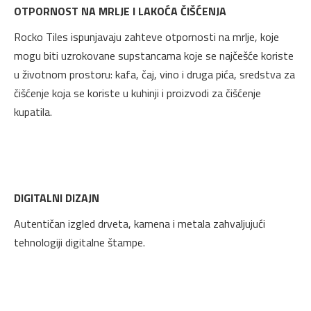
OTPORNOST NA MRLJE I LAKOĆA ČIŠĆENJA
Rocko Tiles ispunjavaju zahteve otpornosti na mrlje, koje
mogu biti uzrokovane supstancama koje se najčešće koriste
u životnom prostoru: kafa, čaj, vino i druga pića, sredstva za
čišćenje koja se koriste u kuhinji i proizvodi za čišćenje
kupatila.
DIGITALNI DIZAJN
Autentičan izgled drveta, kamena i metala zahvaljujući
tehnologiji digitalne štampe.