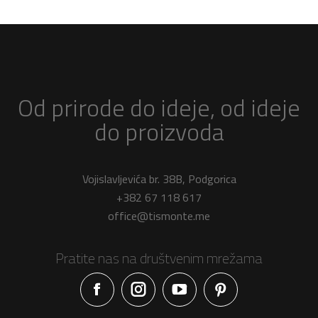
Od prirode do ideje, od ideje
do proizvoda
Vojislavljevića br. 38B, Podgorica
+382 67 118 617
office@tismonte.me
Pratite nas na društvenim mrežama
Facebook
Instagram
YouTube
Pinterest