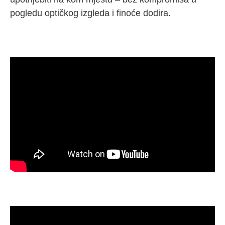
pogledu optičkog izgleda i finoće dodira.