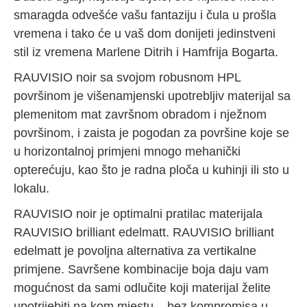
smaragda odvešće vašu fantaziju i čula u prošla
vremena i tako će u vaš dom donijeti jedinstveni
stil iz vremena Marlene Ditrih i Hamfrija Bogarta.
RAUVISIO noir sa svojom robusnom HPL
površinom je višenamjenski upotrebljiv materijal sa
plemenitom mat završnom obradom i nježnom
površinom, i zaista je pogodan za površine koje se
u horizontalnoj primjeni mnogo mehanički
opterećuju, kao što je radna ploča u kuhinji ili sto u
lokalu.
RAUVISIO noir je optimalni pratilac materijala
RAUVISIO brilliant edelmatt. RAUVISIO brilliant
edelmatt je povoljna alternativa za vertikalne
primjene. Savršene kombinacije boja daju vam
mogućnost da sami odlučite koji materijal želite
upotrijebiti na kom mjestu – bez kompromisa u