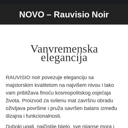
NOVO – Rauvisio Noir
You are here:
Vanvremenska
elegancija
RAUVISIO noir povezuje eleganciju sa
majstorskim kvalitetom na najvišem nivou i tako
vam približava finoću kosmopolitskog osjećaja
života. Proizvod za svilenu mat završnu obradu
oživljava površine i pruža savršen balans između
dizajna i funkcionalnosti.
Duboki ugalj, najčistije bijelo, sve nijanse mora i