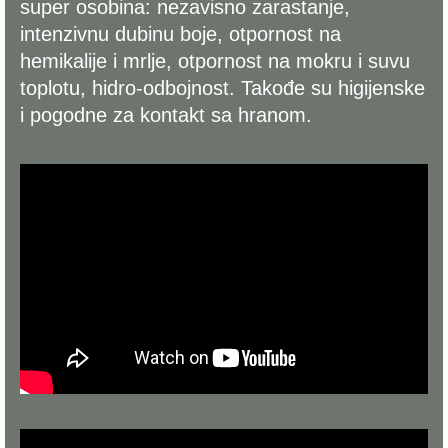
super osobina: nezavisno zarastanje,
intenzivnu dubinu boje, otpornost na
hemikalije i mrlje, otpornost na mokru i suvu
toplotu, hidro-odbojnost. Takođe su higijenske
i pogodne za kontakt sa hranom.