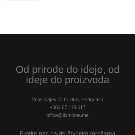
Od prirode do ideje, od
ideje do proizvoda
Vojislavljevića br. 38B, Podgorica
+382 67 118 617
office@tismonte.me
Pratite nas na društvenim mrežama