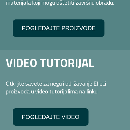
materijala koji mogu oštetiti završnu obradu.
POGLEDAJTE PROIZVODE
VIDEO TUTORIJAL
Otkrijte savete za negu i održavanje Elleci
proizvoda u video tutorijalima na linku.
POGLEDAJTE VIDEO