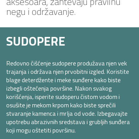
aksesoara, zahtevaju pravilnu
negu i održavanje.​
SUDOPERE
Redovno čišćenje sudopere produžava njen vek
trajanja i održava njen prvobitni izgled. Koristite
blage deterdžente i meke sunđere kako biste
izbegli oštećenja površine. Nakon svakog
korišćenja, isperite sudoperu čistom vodom i
osušite je mekom krpom kako biste sprečili
stvaranje kamenca i mrlja od vode. Izbegavajte
upotrebu abrazivnih sredstava i grubljih sunđera
koji mogu oštetiti površinu.​