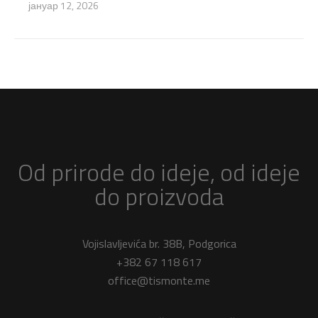
јануар 12, 2026
Od prirode do ideje, od ideje
do proizvoda
Vojislavljevića br. 38B, Podgorica
+382 67 118 617
office@tismonte.me