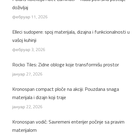
doživljaj
фебруар 11, 2026
Elleci sudopere: spoj materijala, dizajna i funkcionalnosti u
vašoj kuhinji
фебруар 3, 2026
Rocko Tiles: Zidne obloge koje transformišu prostor
јануар 27, 2026
Kronospan compact ploče na akciji: Pouzdana snaga
materijala i dizajn koji traje
јануар 22, 2026
Kronospan vodič: Savremeni enterijer počinje sa pravim
materijalom