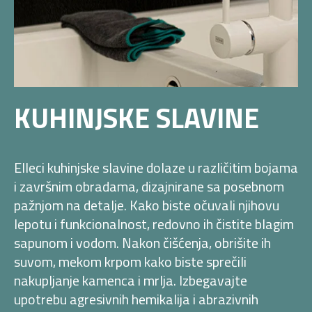
KUHINJSKE SLAVINE
Elleci kuhinjske slavine dolaze u različitim bojama
i završnim obradama, dizajnirane sa posebnom
pažnjom na detalje. Kako biste očuvali njihovu
lepotu i funkcionalnost, redovno ih čistite blagim
sapunom i vodom. Nakon čišćenja, obrišite ih
suvom, mekom krpom kako biste sprečili
nakupljanje kamenca i mrlja. Izbegavajte
upotrebu agresivnih hemikalija i abrazivnih