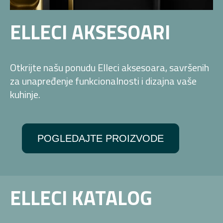
ELLECI AKSESOARI
Otkrijte našu ponudu Elleci aksesoara, savršenih
za unapređenje funkcionalnosti i dizajna vaše
kuhinje.
POGLEDAJTE PROIZVODE
ELLECI KATALOG