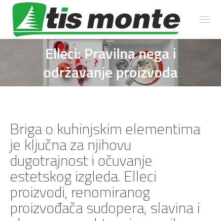
Elleci: Pravilna nega i
You are here:
održavanje proizvoda
Briga o kuhinjskim elementima
je ključna za njihovu
dugotrajnost i očuvanje
estetskog izgleda. Elleci
proizvodi, renomiranog
proizvođača sudopera, slavina i