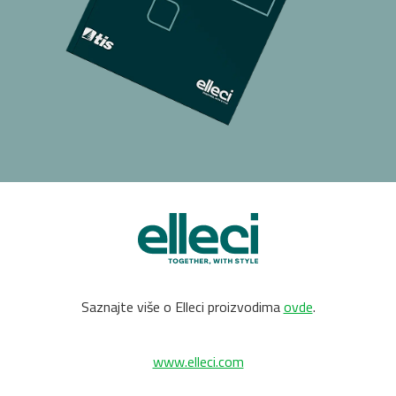
Saznajte više o Elleci proizvodima
ovde
.
www.elleci.com