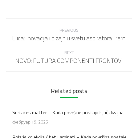
Post
navigation
PREVIOUS
Elica: Inovacija i dizajn u svetu aspiratora i rerni
Previous
post:
NEXT
NOVO: FUTURA COMPONENTI FRONTOVI
Next
post:
Related posts
Surfaces matter – Kada površine postaju ključ dizajna
фебруар 19, 2026
Polaris kolekcija Abet Laminati – Kada površina postaje