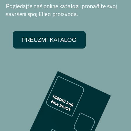
Pogledajte naš online katalog i pronađite svoj
savršeni spoj Elleci proizvoda.
PREUZMI KATALOG