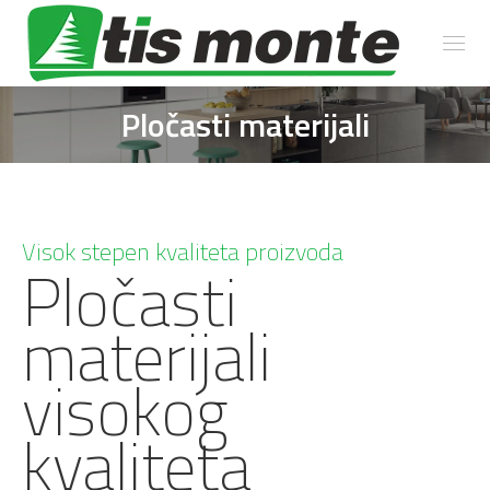
Pločasti materijali
You are here:
Visok stepen kvaliteta proizvoda
Pločasti
materijali
visokog
kvaliteta