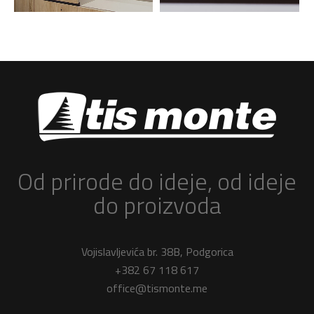
Od prirode do ideje, od ideje
do proizvoda
Vojislavljevića br. 38B, Podgorica
+382 67 118 617
office@tismonte.me